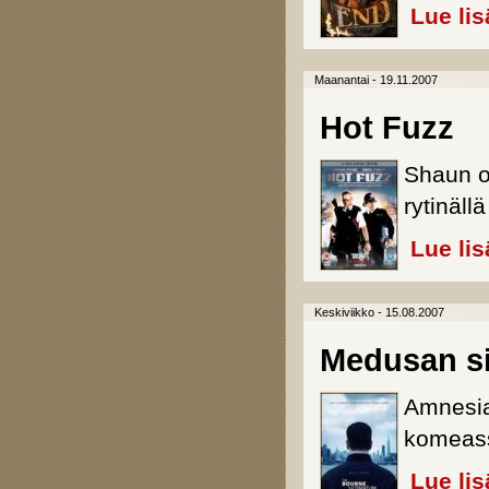
Lue lis
Maanantai - 19.11.2007
Hot Fuzz
Shaun of
rytinäll
Lue lis
Keskiviikko - 15.08.2007
Medusan si
Amnesia-
komeass
Lue lis