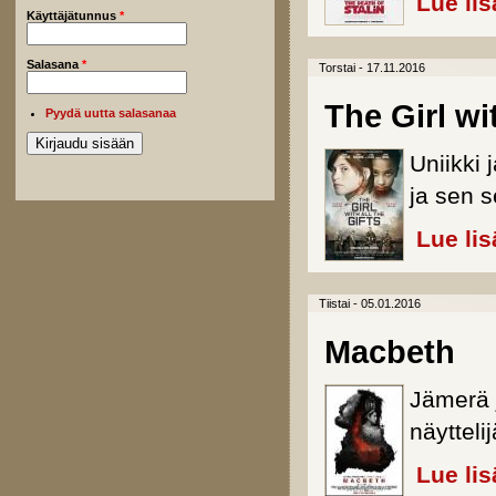
Lue lis
Käyttäjätunnus
*
Salasana
*
Torstai - 17.11.2016
The Girl wit
Pyydä uutta salasanaa
Uniikki
ja sen s
Lue lis
Tiistai - 05.01.2016
Macbeth
Jämerä 
näyttel
Lue lis