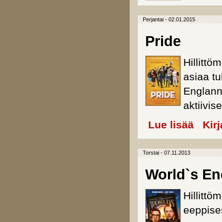
Perjantai - 02.01.2015
Pride
Hillittö
asiaa tu
Englanni
aktiivis
Lue lisää
about Pri
Kir
Torstai - 07.11.2013
World`s En
Hillitt
eeppise