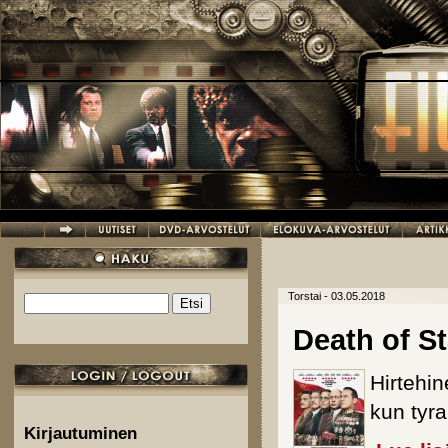
Hyppää pääsisältöön
Torstai - 03.05.2018
Etsi
Hakulomake
Death of St
Hirtehi
kun tyr
Kirjautuminen