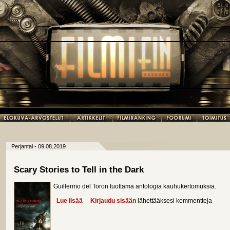
Perjantai - 09.08.2019
Scary Stories to Tell in the Dark
Guillermo del Toron tuottama antologia kauhukertomuksia.
Lue lisää
about Scary Stories to Tell in the Dark
Kirjaudu sisään
lähettääksesi kommentteja