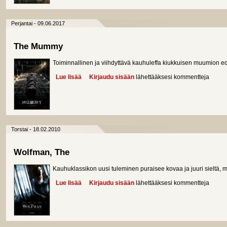
Perjantai - 09.06.2017
The Mummy
Toiminnallinen ja viihdyttävä kauhuleffa kiukkuisen muumion e
Lue lisää
about The Mummy
Kirjaudu sisään
lähettääksesi kommentteja
Torstai - 18.02.2010
Wolfman, The
Kauhuklassikon uusi tuleminen puraisee kovaa ja juuri sieltä, mi
Lue lisää
about Wolfman, The
Kirjaudu sisään
lähettääksesi kommentteja