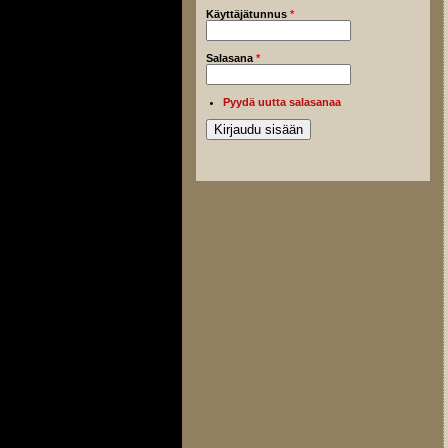
Käyttäjätunnus
*
Salasana
*
Pyydä uutta salasanaa