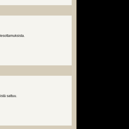
desottamuksista.
stä sattuu.