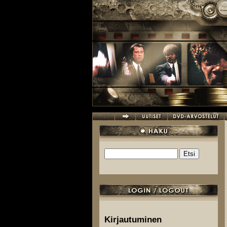
Hyppää pääsisältöön
Etsi
Hakulomake
Kirjautuminen