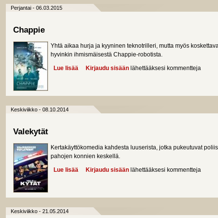
Perjantai - 06.03.2015
Chappie
Yhtä aikaa hurja ja kyyninen teknotrilleri, mutta myös koskettav
hyvinkin ihmismäisestä Chappie-robotista.
Lue lisää
about Chappie
Kirjaudu sisään
lähettääksesi kommentteja
Keskiviikko - 08.10.2014
Valekytät
Kertakäyttökomedia kahdesta luuserista, jotka pukeutuvat poliisei
pahojen konnien keskellä.
Lue lisää
about Valekytät
Kirjaudu sisään
lähettääksesi kommentteja
Keskiviikko - 21.05.2014