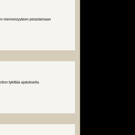
nen menneisyyteen pelastamaan
tion tykittää ajatuksella.