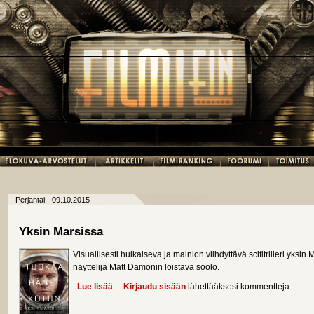
Perjantai - 09.10.2015
Yksin Marsissa
Visuallisesti huikaiseva ja mainion viihdyttävä scifitrilleri yksi
näyttelijä Matt Damonin loistava soolo.
Lue lisää
about Yksin Marsissa
Kirjaudu sisään
lähettääksesi kommentteja