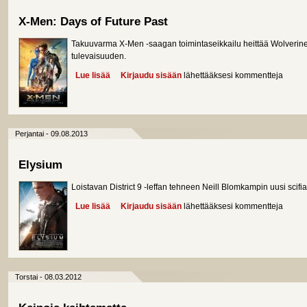
X-Men: Days of Future Past
Takuuvarma X-Men -saagan toimintaseikkailu heittää Wolveri
tulevaisuuden.
Lue lisää
about X-Men: Days of Future Past
Kirjaudu sisään
lähettääksesi kommentteja
Perjantai - 09.08.2013
Elysium
Loistavan District 9 -leffan tehneen Neill Blomkampin uusi scifiac
Lue lisää
about Elysium
Kirjaudu sisään
lähettääksesi kommentteja
Torstai - 08.03.2012