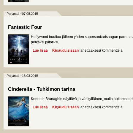
Perjantai - 07.08.2015
Fantastic Four
Hollywood buuttaa jälleen yhden supersankarisaagan paremman
pelkäksi piltotiksi.
Lue lisää
about Fantastic Four
Kirjaudu sisään
lähettääksesi kommentteja
Perjantai - 13.03.2015
Cinderella - Tuhkimon tarina
Kenneth Branaghin näyttävä ja värikylläinen, mutta auttamattom
Lue lisää
about Cinderella - Tuhkimon tarina
Kirjaudu sisään
lähettääksesi kommentteja