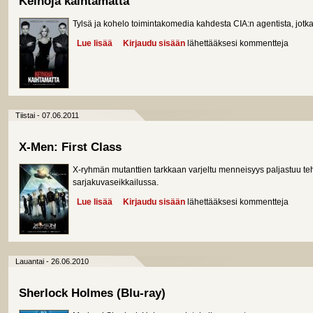
Keinoja kaihtamatta
Tylsä ja kohelo toimintakomedia kahdesta CIA:n agentista, jot
Lue lisää
about Keinoja kaihtamatta
Kirjaudu sisään
lähettääksesi kommentteja
Tiistai - 07.06.2011
X-Men: First Class
X-ryhmän mutanttien tarkkaan varjeltu menneisyys paljastuu t
sarjakuvaseikkailussa.
Lue lisää
about X-Men: First Class
Kirjaudu sisään
lähettääksesi kommentteja
Lauantai - 26.06.2010
Sherlock Holmes (Blu-ray)