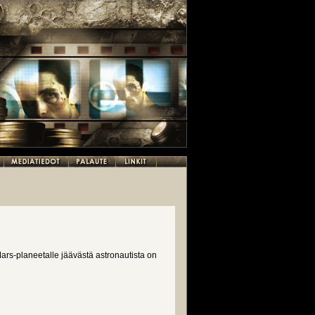
n Mars-planeetalle jäävästä astronautista on