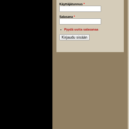
Käyttäjätunnus
*
Salasana
*
Pyydä uutta salasanaa