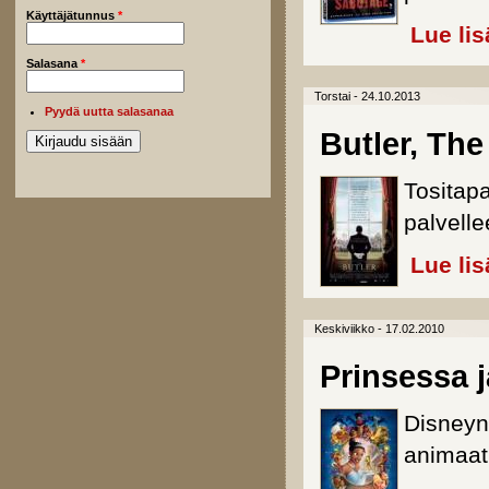
Käyttäjätunnus
*
Lue lis
Salasana
*
Torstai - 24.10.2013
Pyydä uutta salasanaa
Butler, The
Tositapa
palvelle
Lue lis
Keskiviikko - 17.02.2010
Prinsessa
Disneyn
animaat