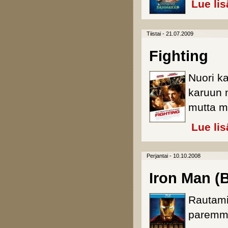
Lue lis
Tiistai - 21.07.2009
Fighting
Nuori ka
karuun 
mutta m
Lue lis
Perjantai - 10.10.2008
Iron Man (B
Rautamie
paremma