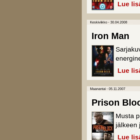
Lue lis
Keskiviikko - 30.04.2008
Iron Man
Sarjakuv
energin
Lue lis
Maanantai - 05.11.2007
Prison Blo
Musta p
jälkeen 
Lue lis