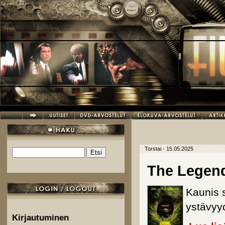
Hyppää pääsisältöön
Torstai - 15.05.2025
Etsi
Hakulomake
The Legend
Kaunis s
ystävyy
Kirjautuminen