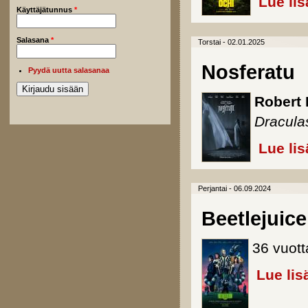
Lue lis
Käyttäjätunnus
*
Salasana
*
Torstai - 02.01.2025
Nosferatu
Pyydä uutta salasanaa
Robert 
Dracula
Lue lis
Perjantai - 06.09.2024
Beetlejuice
36 vuott
Lue lis