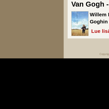
Van Gogh -
Willem
Goghin
Lue lis
Sivut
Copyrig