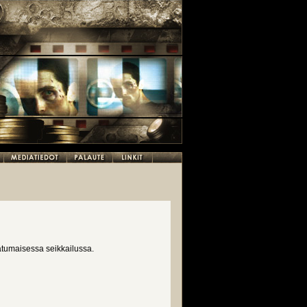
satumaisessa seikkailussa.