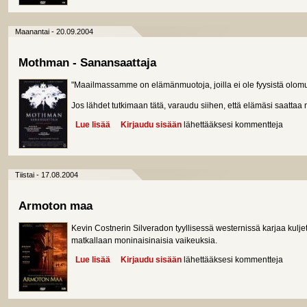
Maanantai - 20.09.2004
Mothman - Sanansaattaja
"Maailmassamme on elämänmuotoja, joilla ei ole fyysistä olom
Jos lähdet tutkimaan tätä, varaudu siihen, että elämäsi saatta
Lue lisää
about Mothman - Sanansaattaja
Kirjaudu sisään
lähettääksesi kommentteja
Tiistai - 17.08.2004
Armoton maa
Kevin Costnerin Silveradon tyyllisessä westernissä karjaa kulje
matkallaan moninaisinaisia vaikeuksia.
Lue lisää
about Armoton maa
Kirjaudu sisään
lähettääksesi kommentteja