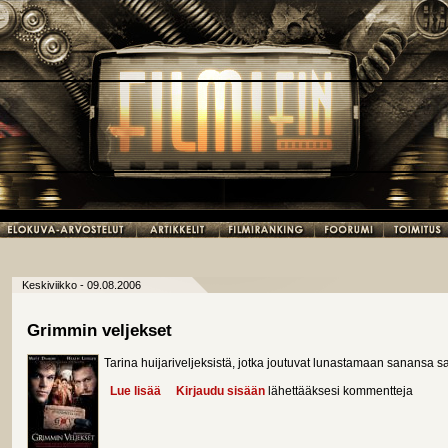
Keskiviikko - 09.08.2006
Grimmin veljekset
Tarina huijariveljeksistä, jotka joutuvat lunastamaan sanansa 
Lue lisää
about Grimmin veljekset
Kirjaudu sisään
lähettääksesi kommentteja