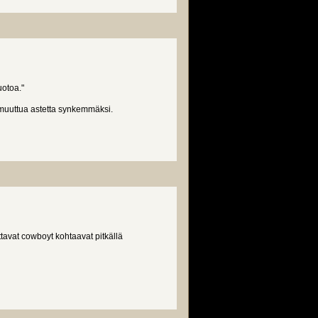
uotoa."
a muuttua astetta synkemmäksi.
ttavat cowboyt kohtaavat pitkällä