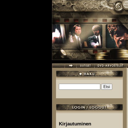
Hyppää pääsisältöön
Etsi
Hakulomake
Kirjautuminen