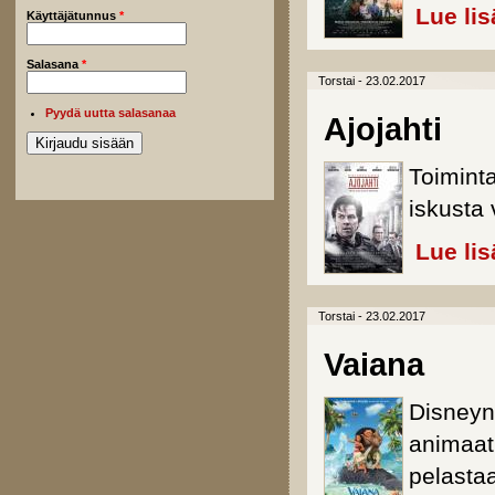
Lue lis
Käyttäjätunnus
*
Salasana
*
Torstai - 23.02.2017
Pyydä uutta salasanaa
Ajojahti
Toimint
iskusta
Lue lis
Torstai - 23.02.2017
Vaiana
Disneyn
animaati
pelasta