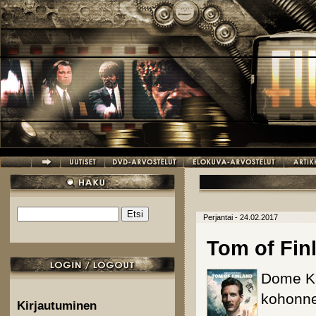
Hyppää pääsisältöön
Etsi
Perjantai - 24.02.2017
Hakulomake
Tom of Fin
Dome Ka
kohonne
Kirjautuminen