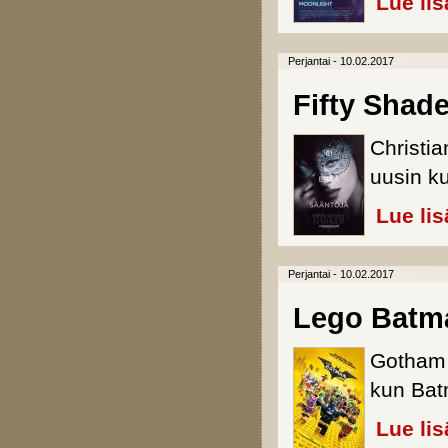
Lue lis
Perjantai - 10.02.2017
Fifty Shad
Christi
uusin ku
Lue lis
Perjantai - 10.02.2017
Lego Batm
Gotham 
kun Batm
Lue lis