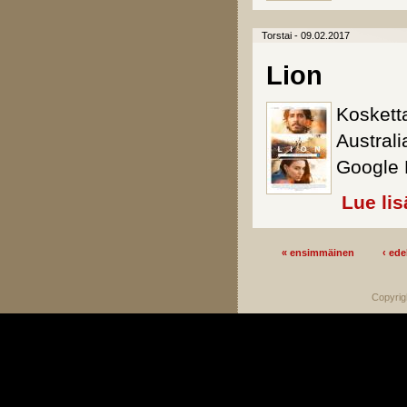
Torstai - 09.02.2017
Lion
Koskett
Austral
Google 
Lue lis
« ensimmäinen
‹ ede
Sivut
Copyrig