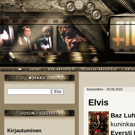
Hyppää pääsisältöön
Keskiviikko - 29.06.2022
Etsi
Hakulomake
Elvis
Baz Lu
kuninka
Kirjautuminen
Eversti 