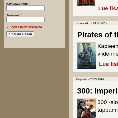
Käyttäjätunnus
*
Lue lis
Salasana
*
Keskiviikko - 24.05.2017
Pyydä uutta salasanaa
Pirates of
Kapteeni
viidenn
Lue lis
Perjantai - 07.03.2014
300: Imper
300 -elo
tappami