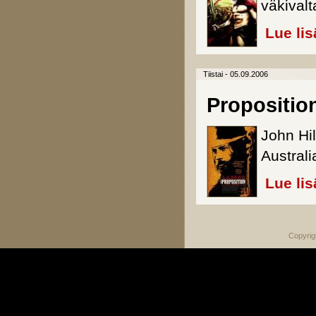
väkivalt
Lue lis
Tiistai - 05.09.2006
Propositio
John Hi
Austral
Lue lis
Copyrig