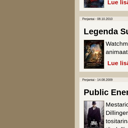
Lue lis
Perjantai - 08.10.2010
Legenda Su
Watchme
animaati
Lue lis
Perjantai - 14.08.2009
Public Ene
Mestari
Dillinge
tositari