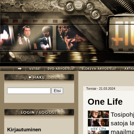
Hyppää pääsisältöön
Torstai - 21.03.2024
Etsi
Hakulomake
One Life
Tosipoh
satoja l
Kirjautuminen
maailma