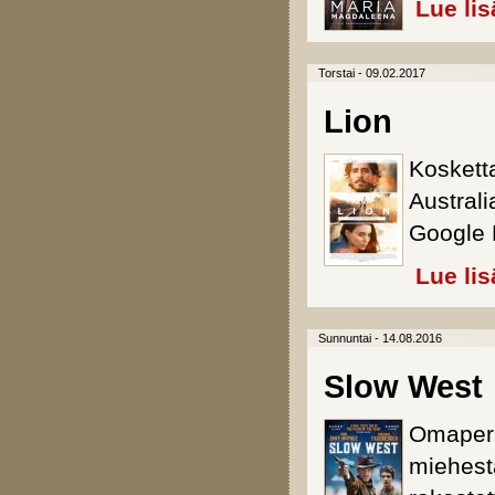
Lue lis
Torstai - 09.02.2017
Lion
Koskett
Austral
Google 
Lue lis
Sunnuntai - 14.08.2016
Slow West
Omaperä
miehest