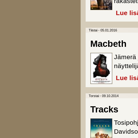
rakastet
Lue lis
Tiistai - 05.01.2016
Macbeth
Jämerä 
näyttel
Lue lis
Torstai - 09.10.2014
Tracks
Tosipoh
Davidso