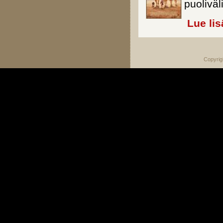
puoliväl
Lue lis
Copyrig