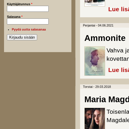
Käyttäjätunnus
*
Lue lis
Salasana
*
Perjantai - 04.06.2021
Pyydä uutta salasanaa
Ammonite
Vahva j
kovettan
Lue lis
Torstai - 29.03.2018
Maria Mag
Toisenl
Magdale