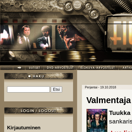
Hyppää pääsisältöön
Perjantai - 19.10.2018
Etsi
Hakulomake
Valmentaja
Tuukka
sankari
Kirjautuminen