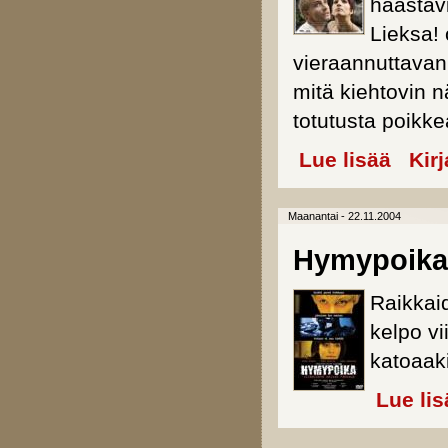
haastav
Lieksa! 
vieraannuttavan
mitä kiehtovin n
totutusta poikke
Lue lisää
about Lie
Kir
Maanantai - 22.11.2004
Hymypoika
Raikkaid
kelpo v
katoaaki
Lue lis