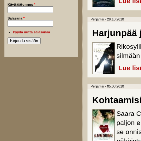
Lue lis
Käyttäjätunnus
*
Salasana
*
Perjantai - 29.10.2010
Harjunpää 
Pyydä uutta salasanaa
Rikosyl
silmään 
Lue lis
Perjantai - 05.03.2010
Kohtaamis
Saara C
paljon e
se onni