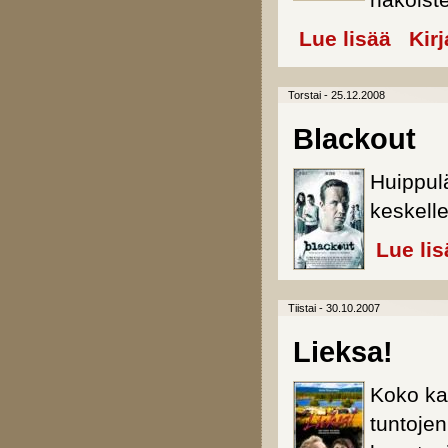
näköist
Lue lisää
about Koh
Kir
Torstai - 25.12.2008
Blackout
Huippul
keskell
Lue lis
Tiistai - 30.10.2007
Lieksa!
Koko ka
tuntoje