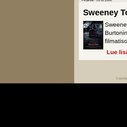
Perjantai - 29.02.2008
Sweeney Tod
Sweeney
Burtonin
filmati
Lue lis
Sivut
Copyrig