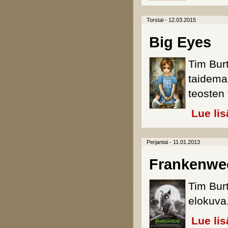
Torstai - 12.03.2015
Big Eyes
Tim Bur
taidema
teosten 
Lue lis
Perjantai - 11.01.2013
Frankenwe
Tim Bur
elokuva
Lue lis