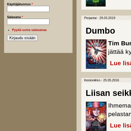
Käyttäjätunnus
*
Salasana
*
Perjantai - 29.03.2019
Dumbo
Pyydä uutta salasanaa
Tim Bur
jättää k
Lue lis
Keskiviikko - 25.05.2016
Liisan seik
Ihmemaa
pelasta
Lue lis