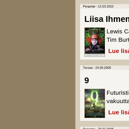
Perjantai - 12.03.2010
Liisa Ihme
Lewis Ca
Tim Bur
Lue lis
Torstai - 24.09.2009
9
Futurist
vakuutt
Lue lis