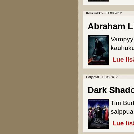
Keskiviikko - 01.08.2012
Abraham Li
Vampyyr
kauhuku
Lue lis
Perjantai - 11.05.2012
Dark Shad
Tim Burt
saippua
Lue lis