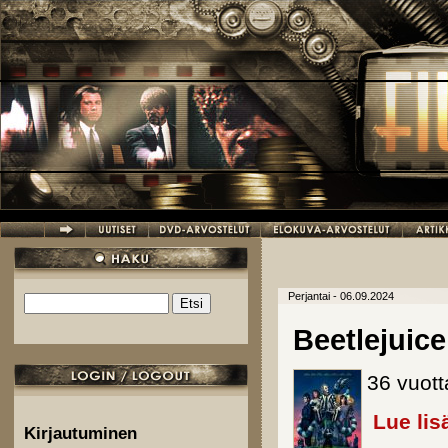
Hyppää pääsisältöön
Perjantai - 06.09.2024
Etsi
Hakulomake
Beetlejuice
36 vuott
Lue lis
Kirjautuminen