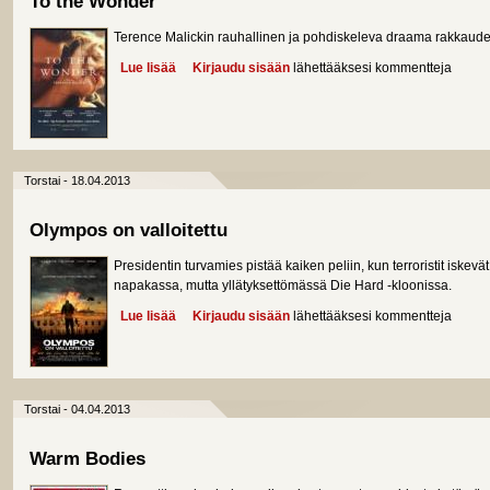
To the Wonder
Terence Malickin rauhallinen ja pohdiskeleva draama rakkaude
Lue lisää
about To the Wonder
Kirjaudu sisään
lähettääksesi kommentteja
Torstai - 18.04.2013
Olympos on valloitettu
Presidentin turvamies pistää kaiken peliin, kun terroristit iskev
napakassa, mutta yllätyksettömässä Die Hard -kloonissa.
Lue lisää
about Olympos on valloitettu
Kirjaudu sisään
lähettääksesi kommentteja
Torstai - 04.04.2013
Warm Bodies