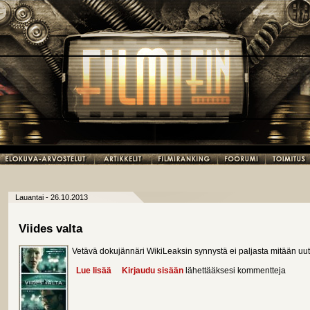
Lauantai - 26.10.2013
Viides valta
Vetävä dokujännäri WikiLeaksin synnystä ei paljasta mitään uut
Lue lisää
about Viides valta
Kirjaudu sisään
lähettääksesi kommentteja