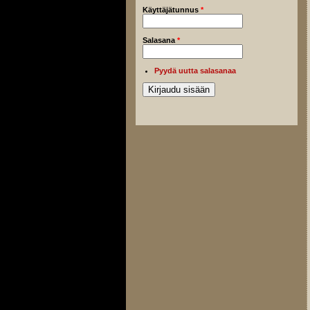
Käyttäjätunnus
*
Salasana
*
Pyydä uutta salasanaa