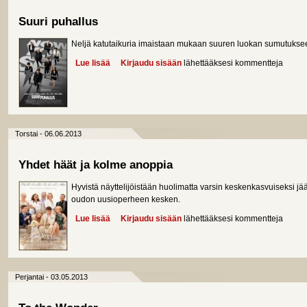
Suuri puhallus
Neljä katutaikuria imaistaan mukaan suuren luokan sumutukseen,
Lue lisää
about Suuri puhallus
Kirjaudu sisään
lähettääksesi kommentteja
Torstai - 06.06.2013
Yhdet häät ja kolme anoppia
Hyvistä näyttelijöistään huolimatta varsin keskenkasvuiseksi 
oudon uusioperheen kesken.
Lue lisää
about Yhdet häät ja kolme anoppia
Kirjaudu sisään
lähettääksesi kommentteja
Perjantai - 03.05.2013