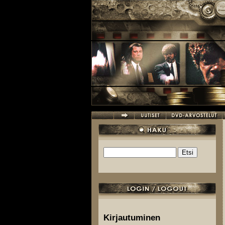
Hyppää pääsisältöön
Etsi
Hakulomake
Kirjautuminen