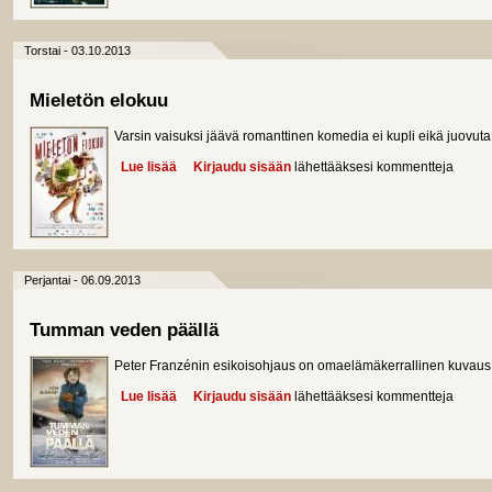
Torstai - 03.10.2013
Mieletön elokuu
Varsin vaisuksi jäävä romanttinen komedia ei kupli eikä juovuta
Lue lisää
about Mieletön elokuu
Kirjaudu sisään
lähettääksesi kommentteja
Perjantai - 06.09.2013
Tumman veden päällä
Peter Franzénin esikoisohjaus on omaelämäkerrallinen kuvaus 
Lue lisää
about Tumman veden päällä
Kirjaudu sisään
lähettääksesi kommentteja