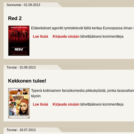
Sunnuntai - 01.09.2013
Red 2
Eläkeikäiset agentit rymistelevät tällä kertaa Euroopassa ilman 
Lue lisää
about Red 2
Kirjaudu sisään
lähettääksesi kommentteja
Torstai - 15.08.2013
Kekkonen tulee!
Typerä kotimainen farssikomedia pikkukylästä, jonka tasavallan
täysin.
Lue lisää
about Kekkonen tulee!
Kirjaudu sisään
lähettääksesi kommentteja
Torstai - 18.07.2013