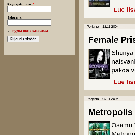
Käyttäjätunnus
*
Lue lis
Salasana
*
Perjantai - 12.11.2004
Pyydä uutta salasanaa
Female Pri
Shunya 
naisvan
pakoa v
Lue lis
Perjantai - 05.11.2004
Metropolis 
Osamu T
Metropo