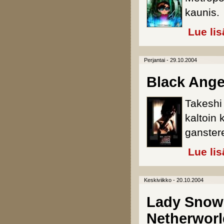
kaunis.
Lue lis
Perjantai - 29.10.2004
Black Angel
Takeshi 
kaltoin
ganster
Lue lis
Keskiviikko - 20.10.2004
Lady Snowb
Netherworl