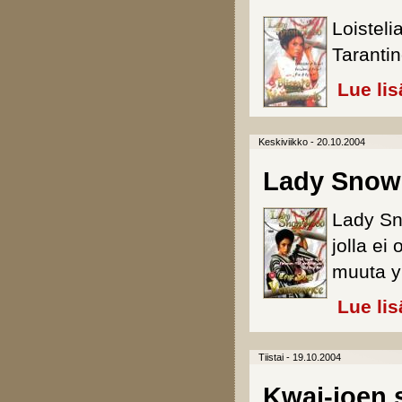
Loisteli
Tarantino
Lue lis
Keskiviikko - 20.10.2004
Lady Snow
Lady Sn
jolla ei
muuta y
Lue lis
Tiistai - 19.10.2004
Kwai-joen s