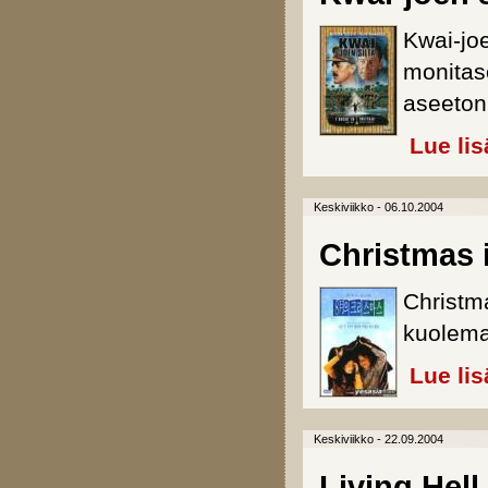
Kwai-joe
monitas
aseeton
Lue lis
Keskiviikko - 06.10.2004
Christmas 
Christm
kuolema
Lue lis
Keskiviikko - 22.09.2004
Living Hell