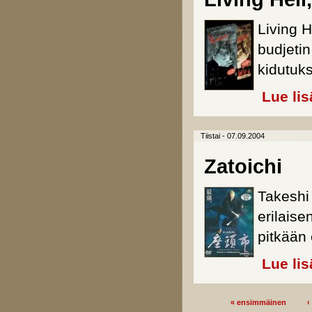
Living H
budjetin
kidutuk
Lue lis
Tiistai - 07.09.2004
Zatoichi
Takeshi
erilais
pitkään 
Lue lis
« ensimmäinen
‹