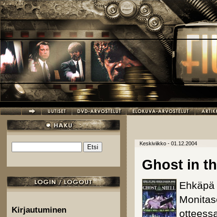
Hyppää pääsisältöön
Keskiviikko - 01.12.2004
Etsi
Hakulomake
Ghost in th
Ehkäpä 
Monitas
Kirjautuminen
otteess