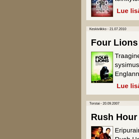
Lue lis
Keskiviikko - 21.07.2010
Four Lions
Traagin
sysimust
Englann
Lue lis
Torstai - 20.09.2007
Rush Hour
Eripurai