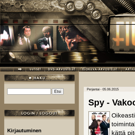
Hyppää pääsisältöön
Perjantai - 05.06.2015
Etsi
Hakulomake
Spy - Vako
Oikeasti
toiminta
Kirjautuminen
kättä p