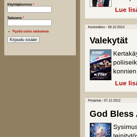
Käyttäjätunnus
*
Lue lis
Salasana
*
Keskiviikko - 08.10.2014
Pyydä uutta salasanaa
Valekytät
Kertakä
poliisei
konnien
Lue lis
Perjantai - 07.12.2012
God Bless
Sysimus
teinity