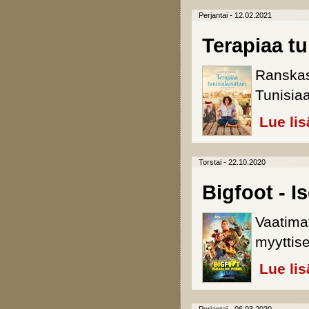
Perjantai - 12.02.2021
Terapiaa tu
Ranskas
Tunisia
Lue lis
Torstai - 22.10.2020
Bigfoot - I
Vaatimat
myyttise
Lue lis