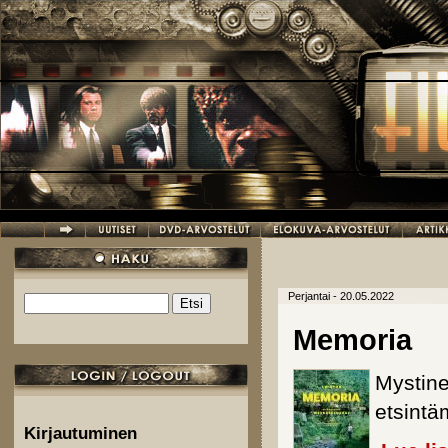
Hyppää pääsisältöön
Perjantai - 20.05.2022
Etsi
Hakulomake
Memoria
Mystin
etsintä
Kirjautuminen