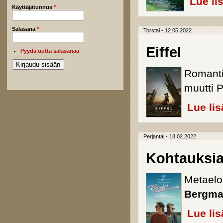
Lue li
Käyttäjätunnus
*
Salasana
*
Torstai - 12.05.2022
Eiffel
Pyydä uutta salasanaa
Romantii
muutti Pa
Lue lis
Perjantai - 18.02.2022
Kohtauksia 
Metaelo
Bergma
Lue lis