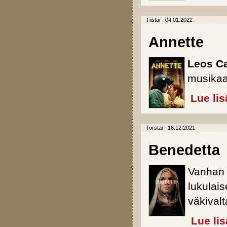
Tiistai - 04.01.2022
Annette
Leos C
musikaa
Lue lis
Torstai - 16.12.2021
Benedetta
Vanhan 
lukulais
väkivalt
Lue li