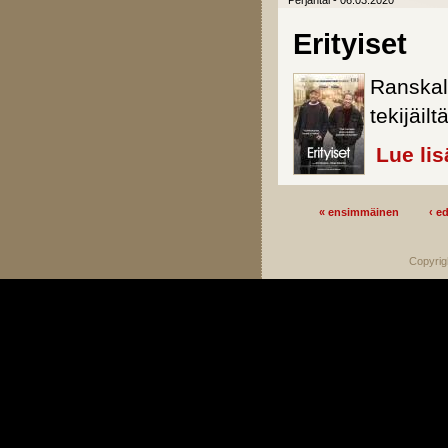
Perjantai - 06.03.2020
Erityiset
Ranskal
tekijäiltä
Lue lis
« ensimmäinen
‹ e
Sivut
Copyrig