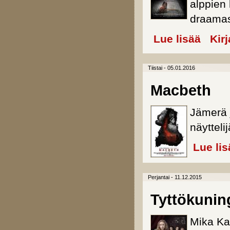
alppien 
draama
Lue lisää
about You
Kir
Tiistai - 05.01.2016
Macbeth
Jämerä 
näyttel
Lue lis
Perjantai - 11.12.2015
Tyttökunin
Mika Ka