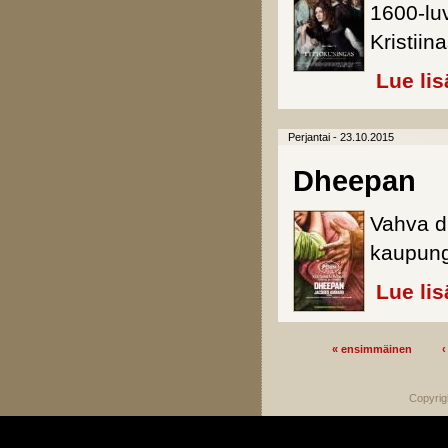
1600-luv
Kristiina
Lue lis
Perjantai - 23.10.2015
Dheepan
Vahva d
kaupung
Lue lis
« ensimmäinen
‹
Sivut
Copyrig