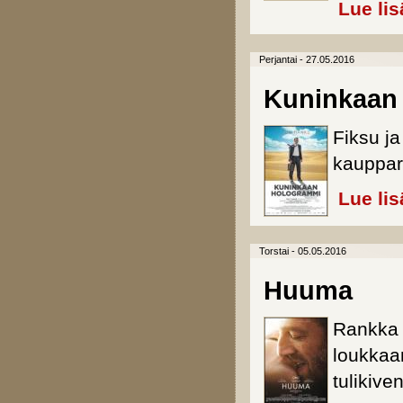
Lue lis
Perjantai - 27.05.2016
Kuninkaan
Fiksu j
kauppar
Lue lis
Torstai - 05.05.2016
Huuma
Rankka 
loukkaan
tulikiv