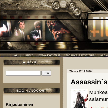
Hyppää pääsisältöön
Tiistai - 27.12.2016
Etsi
Hakulomake
Assassin`s
Muhkea 
salamur
Kirjautuminen