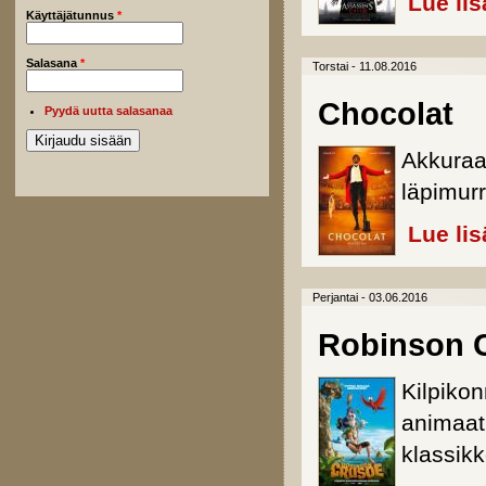
Lue lis
Käyttäjätunnus
*
Salasana
*
Torstai - 11.08.2016
Chocolat
Pyydä uutta salasanaa
Akkuraat
läpimurr
Lue lis
Perjantai - 03.06.2016
Robinson 
Kilpiko
animaati
klassikk