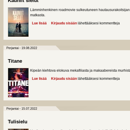
Kauniit sielut
Lämminhenkinen roadmovie sulkeutuneen hautausurakoitsijan j
matkasta.
Lue lisää
about Kauniit sielut
Kirjaudu sisään
lähettääksesi kommentteja
Perjantai - 19.08.2022
Titane
Kipeän kiehtova elokuva mekafiliasta ja makaabereista murhist
Lue lisää
about Titane
Kirjaudu sisään
lähettääksesi kommentteja
Perjantai - 15.07.2022
Tulisielu