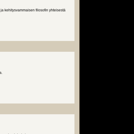
a kehitysvammaisen filosofin yhteisestä
a.