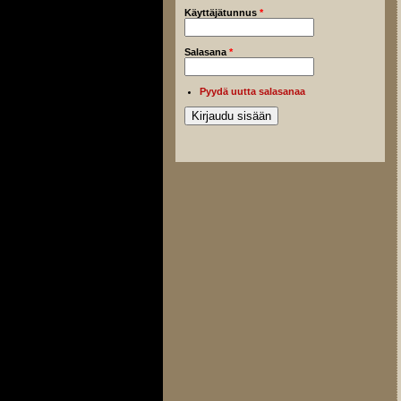
Käyttäjätunnus
*
Salasana
*
Pyydä uutta salasanaa