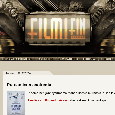
Torstai - 08.02.2024
Putoamisen anatomia
Erinomainen jännitysdraama mahdollisesta murhasta ja sen teki
Lue lisää
about Putoamisen anatomia
Kirjaudu sisään
lähettääksesi kommentteja