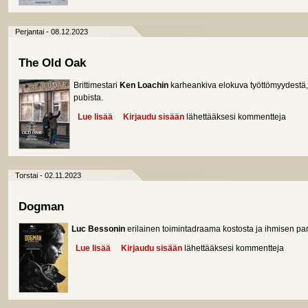
Perjantai - 08.12.2023
The Old Oak
Brittimestari
Ken Loachin
karheankiva elokuva työttömyydestä, s
pubista.
Lue lisää
about The Old Oak
Kirjaudu sisään
lähettääksesi kommentteja
Torstai - 02.11.2023
Dogman
Luc Bessonin
erilainen toimintadraama kostosta ja ihmisen par
Lue lisää
about Dogman
Kirjaudu sisään
lähettääksesi kommentteja