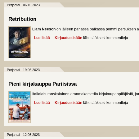
Perjantai - 06.10.2023
Retribution
Liam Neeson
on jälleen pahassa paikassa pommi persuksen al
Lue lisää
about Retribution
Kirjaudu sisään
lähettääksesi kommentteja
Perjantai - 19.05.2023
Pieni kirjakauppa Pariisissa
Italialais-ranskalainen draamakomedia kirjakaupanpitäjästä, jo
Lue lisää
about Pieni kirjakauppa Pariisissa
Kirjaudu sisään
lähettääksesi kommentteja
Perjantai - 12.05.2023