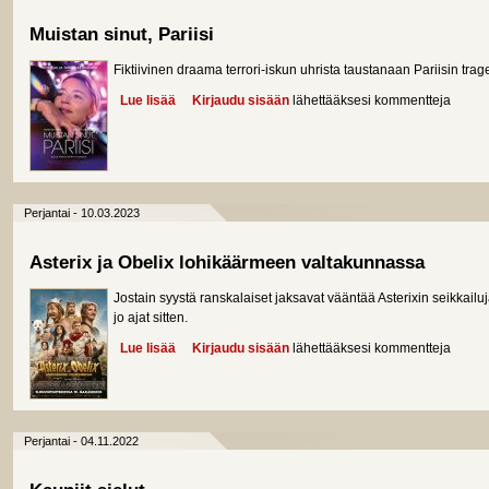
Muistan sinut, Pariisi
Fiktiivinen draama terrori-iskun uhrista taustanaan Pariisin tr
Lue lisää
about Muistan sinut, Pariisi
Kirjaudu sisään
lähettääksesi kommentteja
Perjantai - 10.03.2023
Asterix ja Obelix lohikäärmeen valtakunnassa
Jostain syystä ranskalaiset jaksavat vääntää Asterixin seikkail
jo ajat sitten.
Lue lisää
about Asterix ja Obelix lohikäärmeen valtakunnas
Kirjaudu sisään
lähettääksesi kommentteja
Perjantai - 04.11.2022