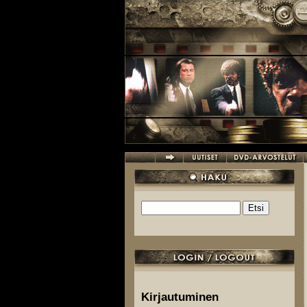
Hyppää pääsisältöön
Etsi
Hakulomake
Kirjautuminen