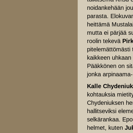
noidankehään jout
parasta. Elokuvan
heittämä Mustalais
mutta ei pärjää s
roolin tekevä
Pir
pitelemättömästi 
kaikkeen uhkaan o
Pääkkönen on sit
jonka arpinaama-
Kalle Chydeniu
kohtauksia mietity
Chydeniuksen her
hallitseviksi ele
selkärankaa. Epo
helmet, kuten
Ju