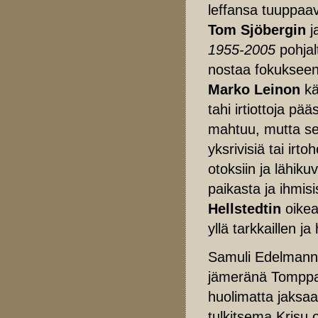
leffansa tuuppa
Tom Sjöbergin
j
1955-2005
pohjal
nostaa fokukseen 
Marko Leinon
käs
tahi irtiottoja p
mahtuu, mutta se o
yksrivisiä tai irt
otoksiin ja lähik
paikasta ja ihmisi
Hellstedtin
oikea
yllä tarkkaillen j
Samuli Edelmann 
jämeränä Tomppan
huolimatta jaksaa
tulkitsema Krisu 