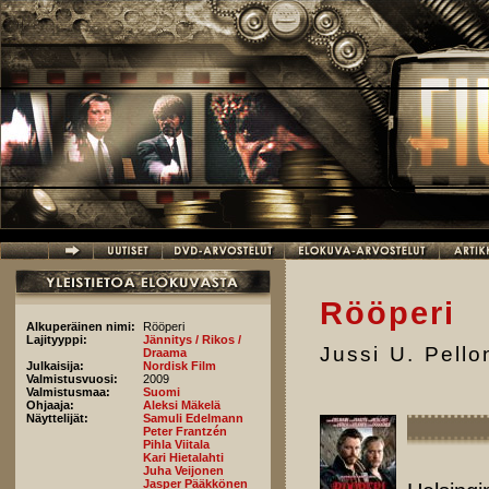
Hyppää pääsisältöön
Rööperi
Alkuperäinen nimi:
Rööperi
Lajityyppi:
Jännitys / Rikos /
Jussi U. Pell
Draama
Julkaisija:
Nordisk Film
Valmistusvuosi:
2009
Valmistusmaa:
Suomi
Ohjaaja:
Aleksi Mäkelä
Näyttelijät:
Samuli Edelmann
Peter Frantzén
Pihla Viitala
Kari Hietalahti
Juha Veijonen
Jasper Pääkkönen