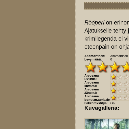
Rööperi
on erinom
Ajatukselle tehty
krimilegenda ei 
eteenpäin on ohja
Anamorfinen:
Anamorfinen
Levymäärä:
0
Arvosana
DVD:lle:
Arvosana
kuvasta:
Arvosana
äänestä:
Arvosana
bonusmateriaaleista:
Pakkotekstitys:
On
Kuvagalleria: