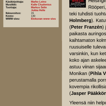
Helsing
Käsikirjoittaja:
Marko Leino
Musiikki:
Kalle Chydenius
Rööperi,
Tuottaja:
Markus Selin
Jukka Helle
teki tuhdisti tuoh
Ikäsuositus:
15
Kesto:
130
WWW-sivu:
Elokuvan www-sivu
Holmberg
). Kat
(
Peter Franzén
) 
paikasta auringos
kaihtamaton kolm
ruusuiselle tulev
varsinkin, kun ket
koko ajan askelee
astuu viinan sija
Monikan (
Pihla V
perustamalla po
kovempia rikollis
(
Jasper Pääkkö
Yleensä niin hel