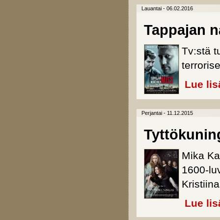
Lauantai - 06.02.2016
Tappajan n
Tv:stä t
terroris
Lue lis
Perjantai - 11.12.2015
Tyttökunin
Mika Ka
1600-luv
Kristiina
Lue lis