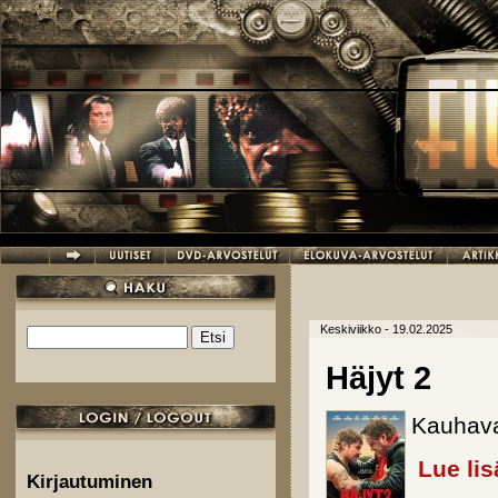
Hyppää pääsisältöön
Keskiviikko - 19.02.2025
Etsi
Hakulomake
Häjyt 2
Kauhava
Lue lis
Kirjautuminen