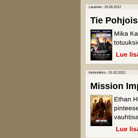
Lauantai - 25.08.2012
Tie Pohjoi
Mika Ka
totuuksi
Lue lis
Keskiviikko - 01.02.2012
Mission Im
Ethan H
pintees
vauhtis
Lue lis