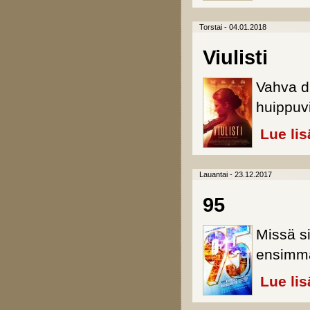
Torstai - 04.01.2018
Viulisti
Vahva d
huippuv
Lue lis
Lauantai - 23.12.2017
95
Missä si
ensimmä
Lue lis