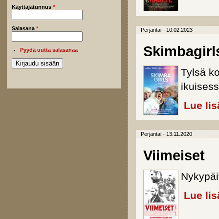
Käyttäjätunnus
*
Salasana
*
Perjantai - 10.02.2023
Skimbagirl
Pyydä uutta salasanaa
Tylsä k
ikuisess
Lue lis
Perjantai - 13.11.2020
Viimeiset
Nykypäiv
Lue lis