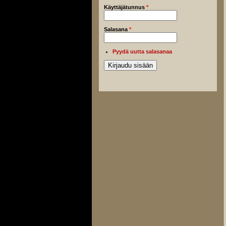
Käyttäjätunnus
*
Salasana
*
Pyydä uutta salasanaa