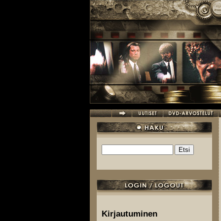
Hyppää pääsisältöön
Etsi
Hakulomake
Kirjautuminen