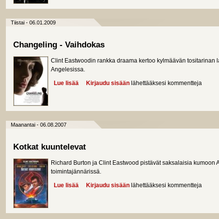
Tiistai - 06.01.2009
Changeling - Vaihdokas
Clint Eastwoodin rankka draama kertoo kylmäävän tositarinan
Angelesissa.
Lue lisää
about Changeling - Vaihdokas
Kirjaudu sisään
lähettääksesi kommentteja
Maanantai - 06.08.2007
Kotkat kuuntelevat
Richard Burton ja Clint Eastwood pistävät saksalaisia kumoon A
toimintajännärissä.
Lue lisää
about Kotkat kuuntelevat
Kirjaudu sisään
lähettääksesi kommentteja