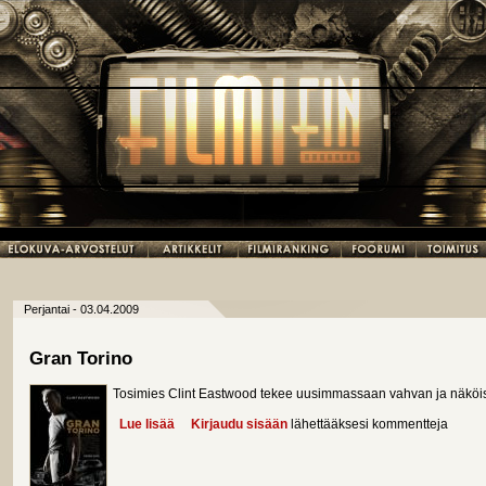
Perjantai - 03.04.2009
Gran Torino
Tosimies Clint Eastwood tekee uusimmassaan vahvan ja näkö
Lue lisää
about Gran Torino
Kirjaudu sisään
lähettääksesi kommentteja