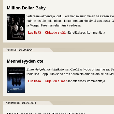
Million Dollar Baby
Veteraanivalmentaja joutuu elämänsä suurimman haasteen eteen
nainen sisään, joka ei suostu kuulemaan kieltävää vastausta. O
ja Morgan Freeman elämänsä vedossa.
Lue lisää
about Million Dollar Baby
Kirjaudu sisään
lähettääksesi kommentteja
Perjantai - 10.09.2004
Menneisyyden ote
Brian Helgelandin
käsikirjoitus,
Clint Eastwood
ohjaamassa,
Se
rooleissa. Lopputuloksena eräs parhaista amerikkalaiselokuvist
Lue lisää
about Menneisyyden ote
Kirjaudu sisään
lähettääksesi kommentteja
Keskiviikko - 01.09.2004