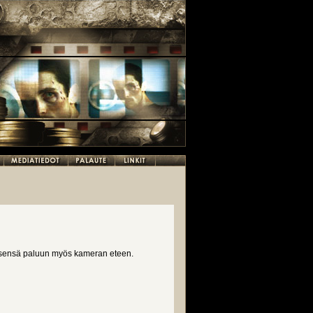
isensä paluun myös kameran eteen.