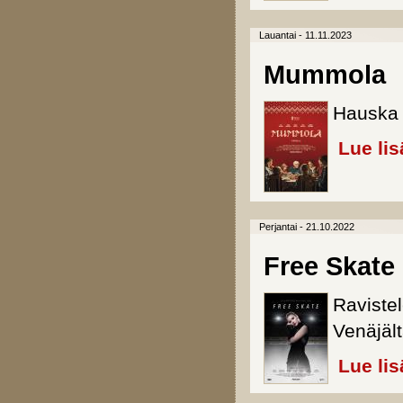
Lauantai - 11.11.2023
Mummola
Hauska 
Lue lis
Perjantai - 21.10.2022
Free Skate
Raviste
Venäjält
Lue lis