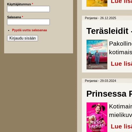
Lue lis
Käyttäjätunnus
*
Salasana
*
Perjantai - 26.12.2025
Teräsleidit
Pyydä uutta salasanaa
Pakolli
kotimais
Lue lis
Perjantai - 29.03.2024
Prinsessa P
Kotimai
mielikuv
Lue lis