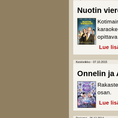
Nuotin vier
Kotimai
karaoke
opittava
Lue lis
Keskiviikko - 07.10.2015
Onnelin ja 
Rakaste
osan.
Lue lis