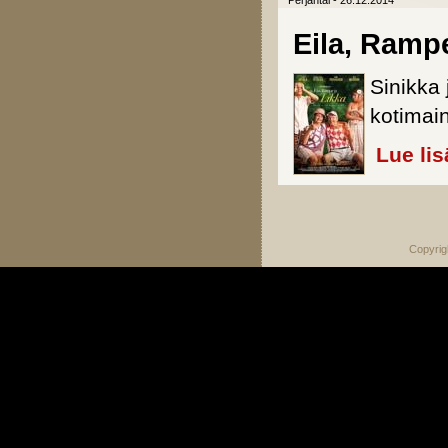
Perjantai - 26.12.2014
Eila, Rampe
Sinikka 
kotimai
Lue lis
Sivut
Copyrig