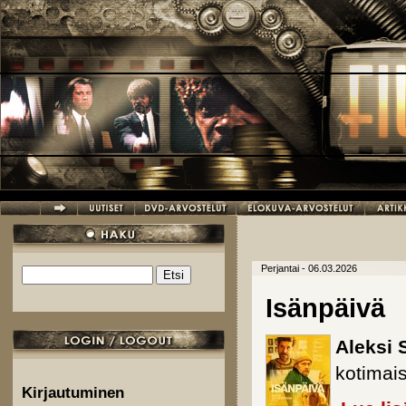
Hyppää pääsisältöön
Perjantai - 06.03.2026
Etsi
Hakulomake
Isänpäivä
Aleksi
kotimai
Kirjautuminen