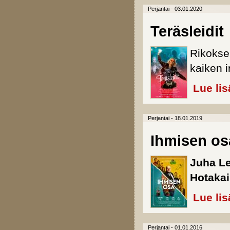
Perjantai - 03.01.2020
Teräsleidit
Rikokse
kaiken i
Lue lis
Perjantai - 18.01.2019
Ihmisen os
Juha L
Hotaka
Lue lis
Perjantai - 01.01.2016