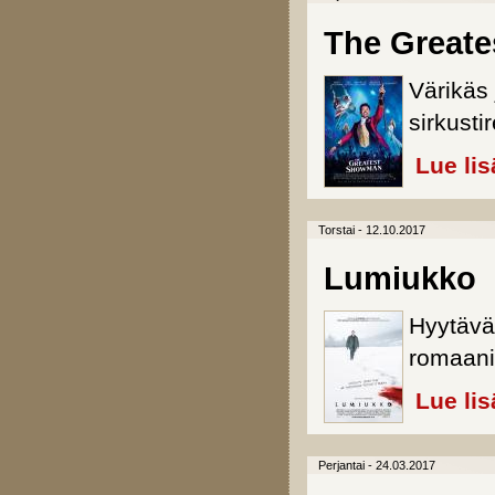
The Great
Värikäs
sirkusti
Lue lis
Torstai - 12.10.2017
Lumiukko
Hyytävä
romaani
Lue lis
Perjantai - 24.03.2017