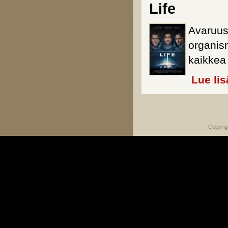
Life
Avaruus
organis
kaikkea
Lue lis
Sivut
Copyrig