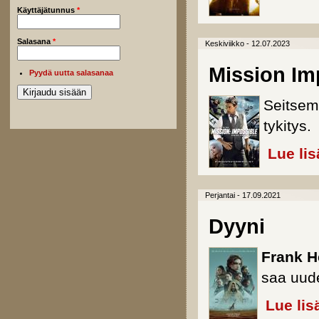
Käyttäjätunnus
*
Salasana
*
Keskiviikko - 12.07.2023
Mission Im
Pyydä uutta salasanaa
Seitsem
tykitys.
Lue lis
Perjantai - 17.09.2021
Dyyni
Frank H
saa uude
Lue lis