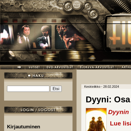
Hyppää pääsisältöön
Keskiviikko - 28.02.2024
Etsi
Hakulomake
Dyyni: Osa
Dyynin
Lue lis
Kirjautuminen