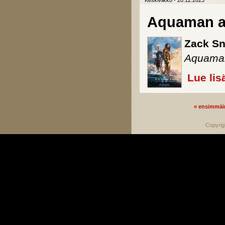
Keskiviikko - 20.12.2023
Aquaman a
Zack Sn
Aquama
Lue lis
« ensimmäi
Sivut
Copyrig