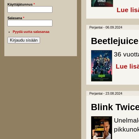
Käyttäjätunnus
*
Lue lis
Salasana
*
Perjantai - 06.09.2024
Pyydä uutta salasanaa
Beetlejuice
36 vuott
Lue lis
Perjantai - 23.08.2024
Blink Twic
Unelmalo
pikkunok