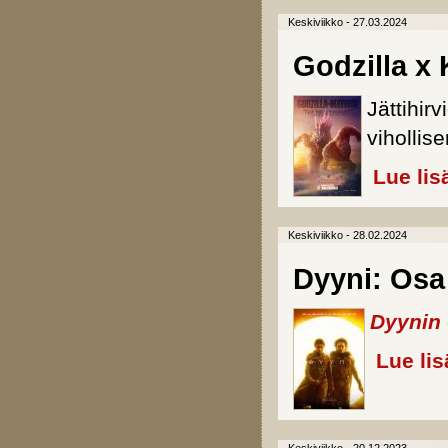
Keskiviikko - 27.03.2024
Godzilla x
Jättihir
viholli
Lue lis
Keskiviikko - 28.02.2024
Dyyni: Osa
Dyynin
Lue lis