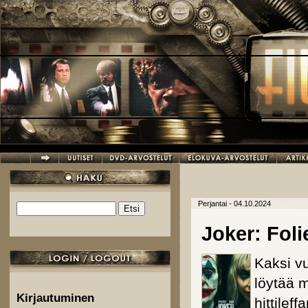
Hyppää pääsisältöön
Perjantai - 04.10.2024
Etsi
Hakulomake
Joker: Foli
Kaksi vu
löytää 
Kirjautuminen
hittilef