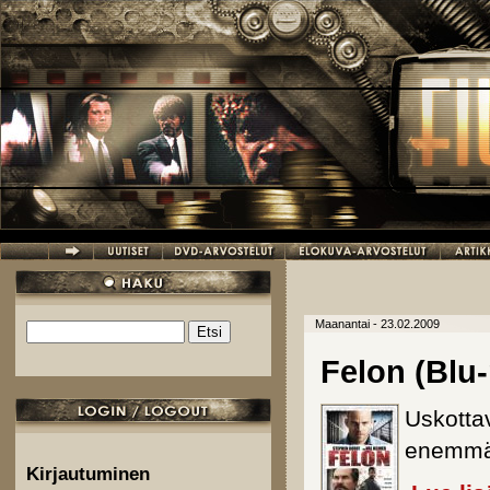
Hyppää pääsisältöön
Maanantai - 23.02.2009
Etsi
Hakulomake
Felon (Blu-
Uskotta
enemmä
Kirjautuminen