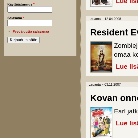
Lue lis
Käyttäjätunnus
*
Salasana
*
Lauantai - 12.04.2008
Resident Ev
Pyydä uutta salasanaa
Zombiej
omaa koh
Lue lis
Lauantai - 03.11.2007
Kovan onne
Earl jat
Lue lis