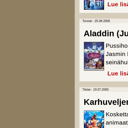
Lue lis
Torstai - 25.08.2005
Aladdin (Ju
Pussiho
Jasmin M
seinähu
Lue lis
Tiistai - 19.07.2005
Karhuvelje
Kosketta
animaati