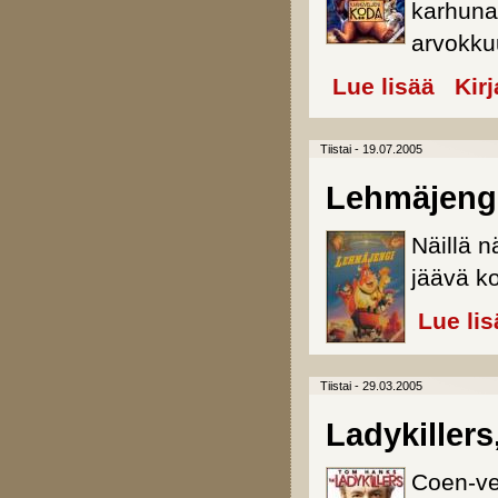
karhuna
arvokku
Lue lisää
about Kar
Kir
Tiistai - 19.07.2005
Lehmäjeng
Näillä n
jäävä ko
Lue lis
Tiistai - 29.03.2005
Ladykillers
Coen-vel