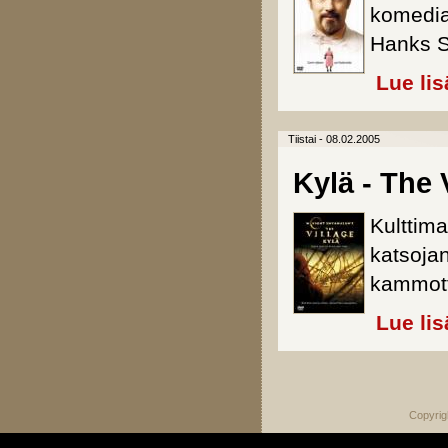
komedia
Hanks S
Lue lis
Tiistai - 08.02.2005
Kylä - The 
Kulttim
katsoja
kammotta
Lue lis
Sivut
Copyrig