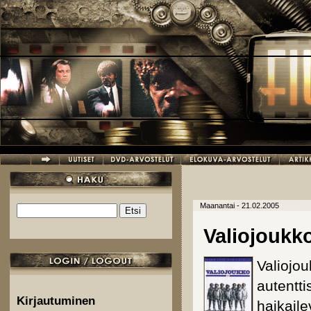
Hyppää pääsisältöön
Maanantai - 21.02.2005
Etsi
Hakulomake
Valiojoukk
Valiojou
autentt
Kirjautuminen
haikaile