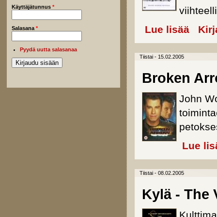
Käyttäjätunnus
*
viihteel
Lue lisää
about Val
Kir
Salasana
*
Pyydä uutta salasanaa
Tiistai - 15.02.2005
Broken Ar
John Wo
toiminta
petokse
Lue lis
Tiistai - 08.02.2005
Kylä - The 
Kulttim