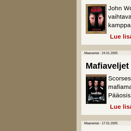
John Woo
vaihtav
kamppai
Lue lis
Maanantai - 24.01.2005
Mafiaveljet
Scorses
mafiama
Pääosiss
Lue lis
Maanantai - 17.01.2005