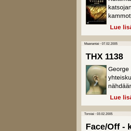
katsoja
kammotta
Lue lis
Maanantai - 07.02.2005
THX 1138
George 
yhteisku
nähdään
Lue lis
Torstai - 03.02.2005
Face/Off - 