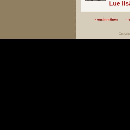
Lue lis
« ensimmäinen
‹ 
Sivut
Copyrig