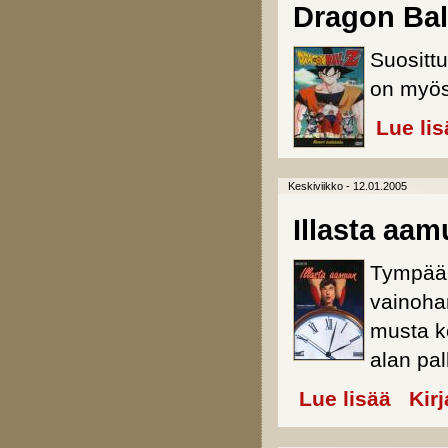
Dragon Ball
Suositt
on myös 
Lue lis
Keskiviikko - 12.01.2005
Illasta aa
Tympäänt
vainoha
musta k
alan pal
Lue lisää
about Ill
Kir