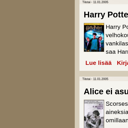
Tiistai - 11.01.2005
Harry Potte
Harry P
velhoko
vankila
saa Har
Lue lisää
about Har
Kir
Tiistai - 11.01.2005
Alice ei as
Scorses
aineksi
omillaa