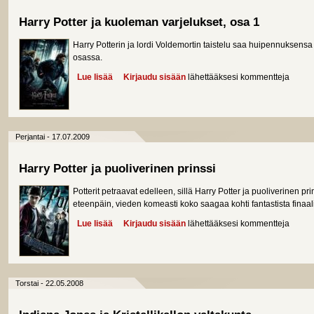
Harry Potter ja kuoleman varjelukset, osa 1
Harry Potterin ja lordi Voldemortin taistelu saa huipennuksensa
osassa.
Lue lisää
about Harry Potter ja kuoleman varjelukset, osa 1
Kirjaudu sisään
lähettääksesi kommentteja
Perjantai - 17.07.2009
Harry Potter ja puoliverinen prinssi
Potterit petraavat edelleen, sillä Harry Potter ja puoliverinen p
eteenpäin, vieden komeasti koko saagaa kohti fantastista finaal
Lue lisää
about Harry Potter ja puoliverinen prinssi
Kirjaudu sisään
lähettääksesi kommentteja
Torstai - 22.05.2008