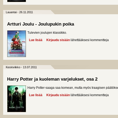
Lauantai - 26.11.2011
Artturi Joulu - Joulupukin poika
Tulevien joulujen klassikko.
Lue lisää
about Artturi Joulu - Joulupukin poika
Kirjaudu sisään
lähettääksesi kommentteja
Keskiviikko - 13.07.2011
Harry Potter ja kuoleman varjelukset, osa 2
Harry Potter-saaga saa komean, mutta myös traagisen päätökse
Lue lisää
about Harry Potter ja kuoleman varjelukset, osa 2
Kirjaudu sisään
lähettääksesi kommentteja