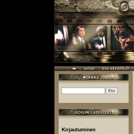
Hyppää pääsisältöön
Etsi
Hakulomake
Kirjautuminen