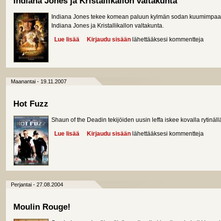
Indiana Jones ja Kristallikallon valtakunta
Indiana Jones tekee komean paluun kylmän sodan kuumimpaan 
Indiana Jones ja Kristallikallon valtakunta.
Lue lisää
about Indiana Jones ja Kristallikallon valtakunta
Kirjaudu sisään
lähettääksesi kommentteja
Maanantai - 19.11.2007
Hot Fuzz
Shaun of the Deadin tekijöiden uusin leffa iskee kovalla rytinäll
Lue lisää
about Hot Fuzz
Kirjaudu sisään
lähettääksesi kommentteja
Perjantai - 27.08.2004
Moulin Rouge!