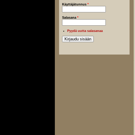
Käyttäjätunnus
*
Salasana
*
Pyydä uutta salasanaa