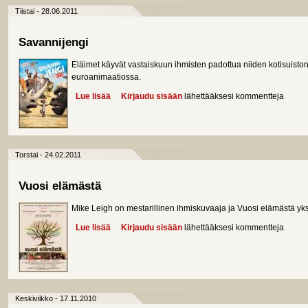
Tiistai - 28.06.2011
Savannijengi
Eläimet käyvät vastaiskuun ihmisten padottua niiden kotisuist
euroanimaatiossa.
Lue lisää
about Savannijengi
Kirjaudu sisään
lähettääksesi kommentteja
Torstai - 24.02.2011
Vuosi elämästä
Mike Leigh on mestarillinen ihmiskuvaaja ja Vuosi elämästä yk
Lue lisää
about Vuosi elämästä
Kirjaudu sisään
lähettääksesi kommentteja
Keskiviikko - 17.11.2010