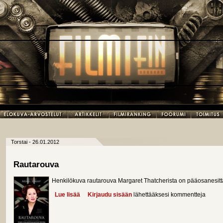
Torstai - 26.01.2012
Rautarouva
Henkilökuva rautarouva Margaret Thatcherista on pääosanesittä
Lue lisää
about Rautarouva
Kirjaudu sisään
lähettääksesi kommentteja