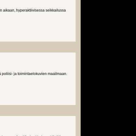
aikaan, hyperaktiivisessa seikkailussa
ä poliisi- ja toimintaelokuvien maailmaan.