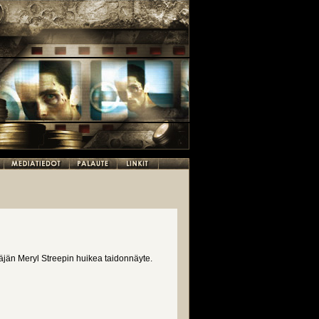
jän Meryl Streepin huikea taidonnäyte.