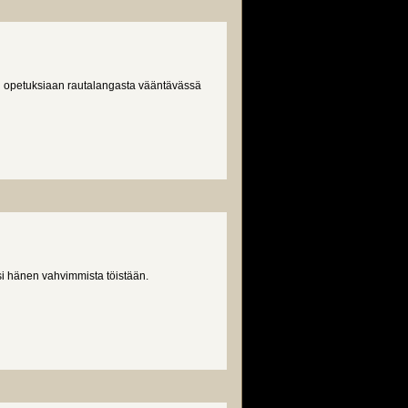
on opetuksiaan rautalangasta vääntävässä
si hänen vahvimmista töistään.