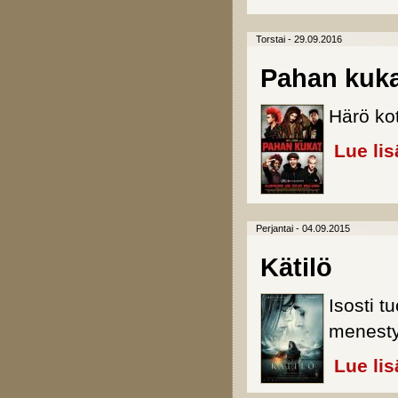
Torstai - 29.09.2016
Pahan kuk
Härö ko
Lue lis
Perjantai - 04.09.2015
Kätilö
Isosti 
menesty
Lue lis