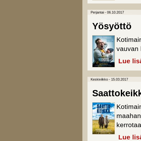
Perjantai - 06.10.2017
Yösyöttö
Kotimai
vauvan 
Lue lis
Keskiviikko - 15.03.2017
Saattokeik
Kotimai
maahanm
kerrotaa
Lue lis