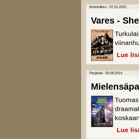
Keskiviikko - 07.01.2015
Vares - Sher
Turkulai
viinanhu
Lue lis
Perjantai - 05.09.2014
Mielensäpa
Tuomas K
draamako
koskaan
Lue lis