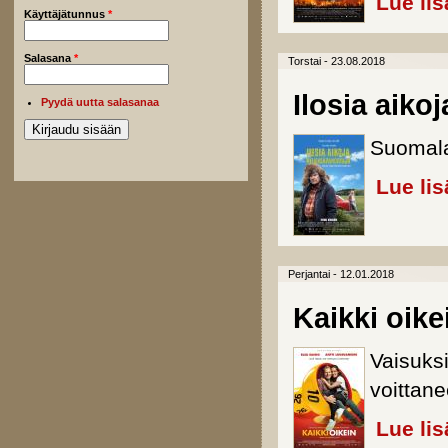
Lue lis
Käyttäjätunnus
*
Salasana
*
Torstai - 23.08.2018
Ilosia aiko
Pyydä uutta salasanaa
Suomala
Lue lis
Perjantai - 12.01.2018
Kaikki oike
Vaisuks
voittan
Lue lis