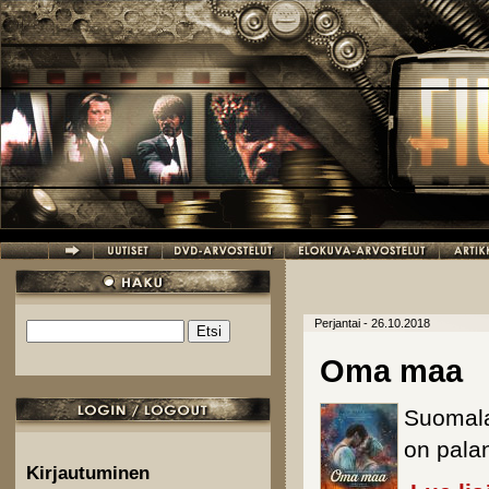
Hyppää pääsisältöön
Perjantai - 26.10.2018
Etsi
Hakulomake
Oma maa
Suomalai
on palan
Kirjautuminen