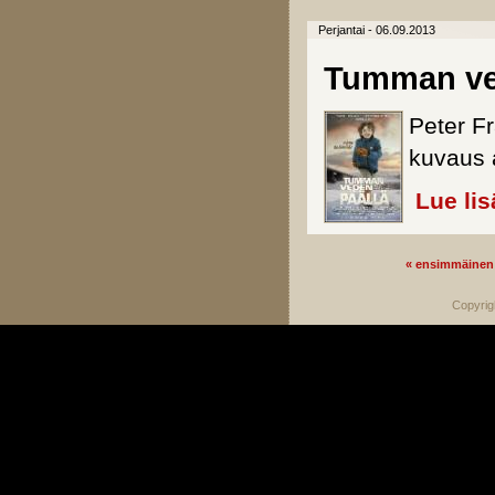
Perjantai - 06.09.2013
Tumman ve
Peter F
kuvaus 
Lue lis
« ensimmäinen
Sivut
Copyrig