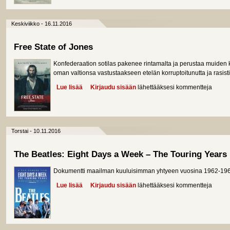
Keskiviikko - 16.11.2016
Free State of Jones
Konfederaation sotilas pakenee rintamalta ja perustaa muiden
oman valtionsa vastustaakseen etelän korruptoitunutta ja rasisti
Lue lisää
about Free State of Jones
Kirjaudu sisään
lähettääksesi kommentteja
Torstai - 10.11.2016
The Beatles: Eight Days a Week – The Touring Years
Dokumentti maailman kuuluisimman yhtyeen vuosina 1962-1966 p
Lue lisää
about The Beatles: Eight Days a Week – The Touri
Kirjaudu sisään
lähettääksesi kommentteja