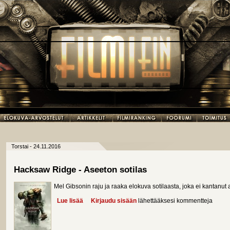
Torstai - 24.11.2016
Hacksaw Ridge - Aseeton sotilas
Mel Gibsonin raju ja raaka elokuva sotilaasta, joka ei kantanut 
Lue lisää
about Hacksaw Ridge - Aseeton sotilas
Kirjaudu sisään
lähettääksesi kommentteja