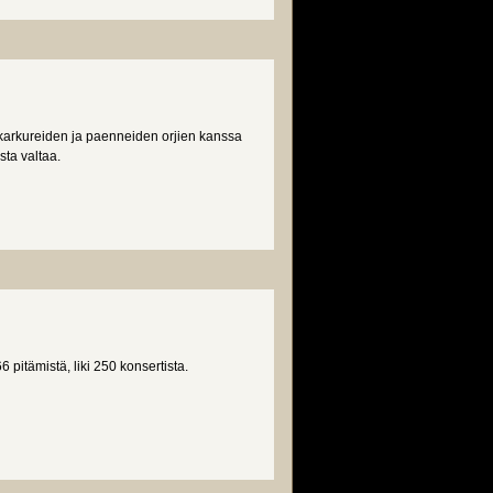
 karkureiden ja paenneiden orjien kanssa
sta valtaa.
itämistä, liki 250 konsertista.
ng Years