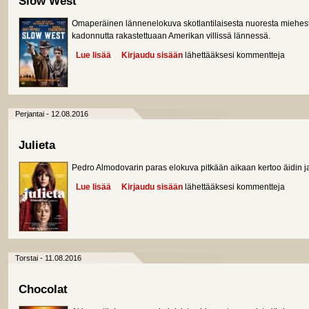
Slow West
Omaperäinen lännenelokuva skotlantilaisesta nuoresta miehes
kadonnutta rakastettuaan Amerikan villissä lännessä.
Lue lisää
about Slow West
Kirjaudu sisään
lähettääksesi kommentteja
Perjantai - 12.08.2016
Julieta
Pedro Almodovarin paras elokuva pitkään aikaan kertoo äidin ja 
Lue lisää
about Julieta
Kirjaudu sisään
lähettääksesi kommentteja
Torstai - 11.08.2016
Chocolat