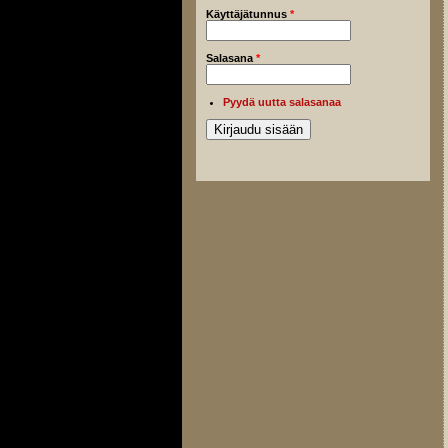
Käyttäjätunnus
*
Salasana
*
Pyydä uutta salasanaa