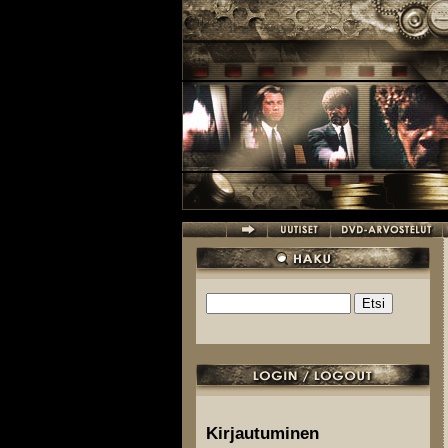
Hyppää pääsisältöön
Etsi
Hakulomake
Kirjautuminen