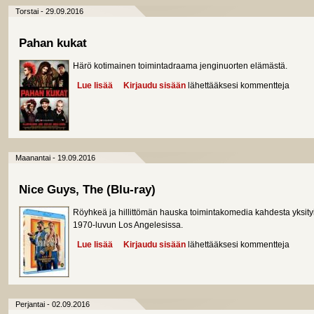
Torstai - 29.09.2016
Pahan kukat
Härö kotimainen toimintadraama jenginuorten elämästä.
Lue lisää
about Pahan kukat
Kirjaudu sisään
lähettääksesi kommentteja
Maanantai - 19.09.2016
Nice Guys, The (Blu-ray)
Röyhkeä ja hillittömän hauska toimintakomedia kahdesta yksity
1970-luvun Los Angelesissa.
Lue lisää
about Nice Guys, The (Blu-ray)
Kirjaudu sisään
lähettääksesi kommentteja
Perjantai - 02.09.2016