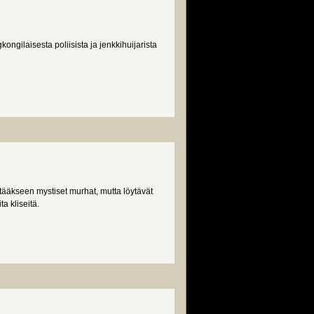
ngilaisesta poliisista ja jenkkihuijarista
ttääkseen mystiset murhat, mutta löytävät
a kliseitä.