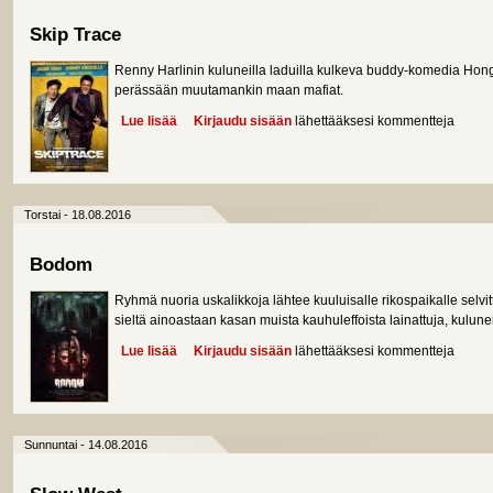
Skip Trace
Renny Harlinin kuluneilla laduilla kulkeva buddy-komedia Hongko
perässään muutamankin maan mafiat.
Lue lisää
about Skip Trace
Kirjaudu sisään
lähettääksesi kommentteja
Torstai - 18.08.2016
Bodom
Ryhmä nuoria uskalikkoja lähtee kuuluisalle rikospaikalle selvi
sieltä ainoastaan kasan muista kauhuleffoista lainattuja, kuluneit
Lue lisää
about Bodom
Kirjaudu sisään
lähettääksesi kommentteja
Sunnuntai - 14.08.2016